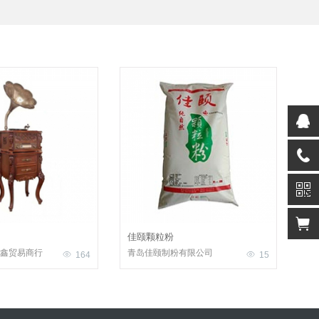
佳颐颗粒粉
鑫贸易商行
青岛佳颐制粉有限公司
164
15