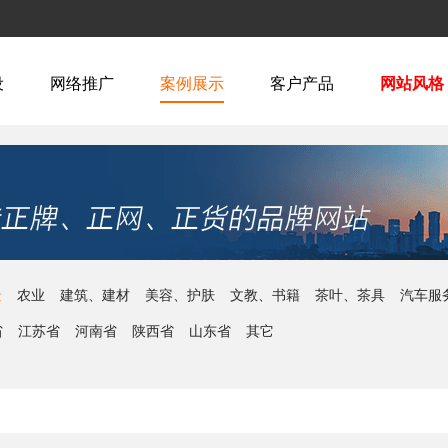
设
网络推广
案例展示
客户产品
网站风格
景
农业
建筑、建材
美容、护肤
文教、书籍
茶叶、茶具
汽车服
金
其它
橡胶、塑料制品
环保
省
江苏省
河南省
陕西省
山东省
其它