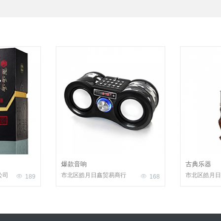
爆款音响
古典乐器
公司
市北区皓月日鑫贸易商行
市北区皓月日
189
168