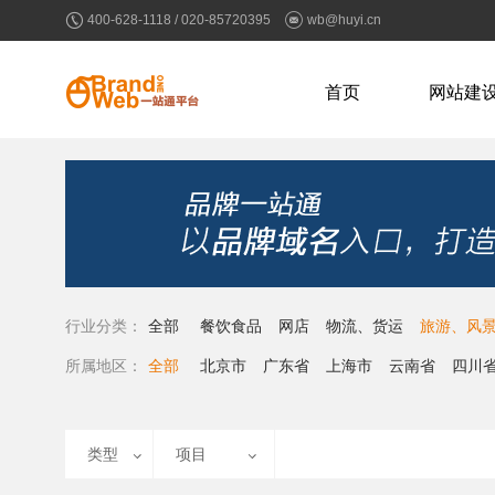
400-628-1118 / 020-85720395
wb@huyi.cn
首页
网站建
行业分类：
全部
餐饮食品
网店
物流、货运
旅游、风
家居
酿造、酒类、饮料
医疗、保健
家电、五
所属地区：
全部
北京市
广东省
上海市
云南省
四川
类型
项目